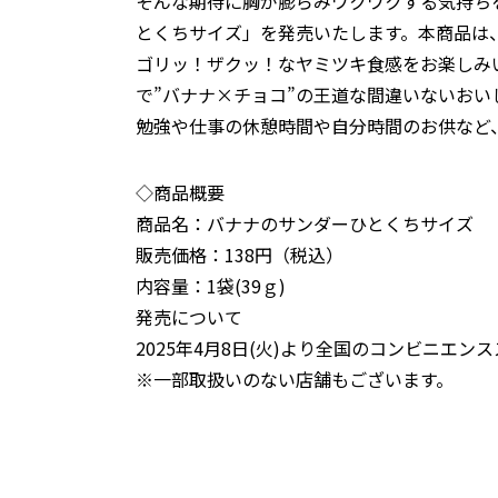
そんな期待に胸が膨らみワクワクする気持ち
とくちサイズ」を発売いたします。本商品は
ゴリッ！ザクッ！なヤミツキ食感をお楽しみ
で”バナナ×チョコ”の王道な間違いないお
勉強や仕事の休憩時間や自分時間のお供など
◇商品概要
商品名：バナナのサンダーひとくちサイズ
販売価格：138円（税込）
内容量：1袋(39ｇ)
発売について
2025年
4
月
8
日
(
火
)
より全国のコンビニエンス
※一部取扱いのない店舗もございます。