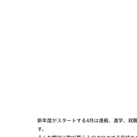
新年度がスタートする
4
月は進級、進学、就
す。