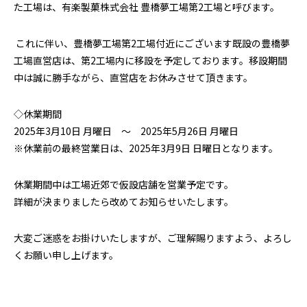
た工場は、有楽製菓株式会社 豊橋夢工場第
2
工場と呼びます。
これに伴い、豊橋夢工場第
2
工場付近にございます既設の豊橋夢
工場直営店は、第
2
工場内に移設を予定しております。移設期間
中は誠に勝手ながら、直営店をお休みさせて頂きます。
◇休業期間
2025
年
3
月
10
日 月曜日 ～
2025
年
5
月
26
日 月曜日
※休業前の最終営業日は、
2025
年
3
月
9
日 日曜日となります。
休業期間中は工場近郊で仮設店舗を営業予定です。
詳細が決まりましたら改めてお知らせいたします。
大変ご迷惑をお掛けいたしますが、ご理解賜りますよう、よろし
くお願い申し上げます。