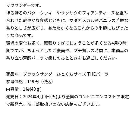
ックサンダーです。
ほろほろのバタークッキーやサクサクのフィアンティーヌを組み
合わせた軽やかな食感とともに、マダガスカル産バニラの芳醇な
香りと甘さが広がり、あたたかくなるこれからの季節にもぴった
りな商品です。
環境の変化も多く、頑張りすぎてしまうことが多くなる
4
月の時
期ですが、ちょっとしたご褒美や、プチ贅沢の時間に、本商品の
香り立つ芳醇バニラで癒しのひとときをお過ごしください。
商品名：ブラックサンダーひとくちサイズ THEバニラ
参考価格：149円（税込）
内容量：1袋(43ｇ)
発売日：
2024年4
月9
日
(
火
)
より全国のコンビニエンスストア限定
で新発売。※一部取扱いのない店舗もございます。