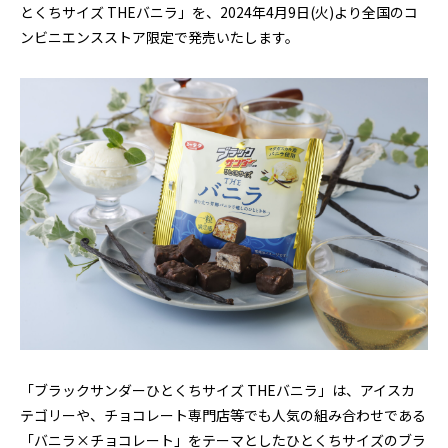
とくちサイズ
THE
バニラ」を、
2024
年
4
月
9
日
(
火
)
より全国のコ
ンビニエンスストア限定で発売いたします。
「ブラックサンダーひとくちサイズ
THE
バニラ」は、アイスカ
テゴリーや、チョコレート専門店等でも人気の組み合わせである
「バニラ×チョコレート」をテーマとしたひとくちサイズのブラ