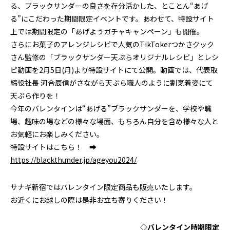
る、ブラックサンダーの良さを存分活かした、とことん“あげ
る”にこだわった期間限定イベントです。あわせて、特設サイト
上では期間限定の「あげようガチャキャンペーン」も開催。
さらにお菓子のアレンジレシピで人気のTikTokerつかさクック
さん監修の「ブラックサンダー天ぷらオリジナルレシピ」とレシ
ピ動画を2月5日(月)より特設サイトにて公開。動画では、代表取
締役社長 河合辰信がさながら天ぷら職人のように割烹着姿にて
天ぷら作りを！
今年のバレンタインは“あげる”ブラックサンダーを、学校や職
場、趣味の場などの様々な場面、もちろん自分を含め様々な人と
お気軽にお楽しみください。
特設サイトはこちら！ ➡
https://blackthunder.jp/ageyou2024/
サナギ新宿ではバレンタイン限定商品も販売いたします。
お近くにお越しの際は是非お立ち寄りください！
◇バレンタイン時期限定