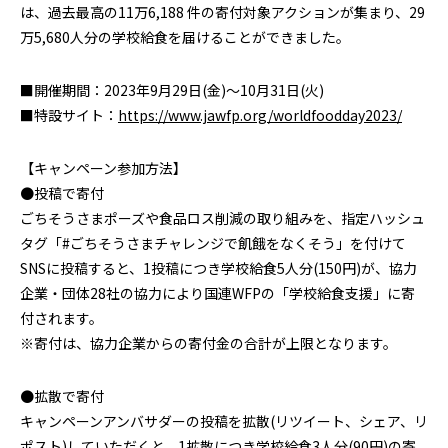
は、過去最高の11万6,188 件の寄付対象アクションが集まり、29
万5,680人分の学校給食を届けることができました。
■開催期間：2023年9月29日(金)～10月31日(火)
■特設サイト：
https://www.jawfp.org/worldfoodday2023/
【キャンペーン参加方法】
●投稿で寄付
ごちそうさまポーズや食品ロス削減の取り組みを、指定ハッシュ
タグ「#ごちそうさまチャレンジで飢餓をなくそう」を付けて
SNSに投稿すると、1投稿につき学校給食5人分(150円)が、協力
企業・団体28社の協力により国連WFPの「学校給食支援」に寄
付されます。
※寄付は、協力企業からの寄付金の合計が上限となります。
●拡散で寄付
キャンペーンアンバサダーの投稿を拡散(リツイート、シェア、リ
ポスト)していただくと、1拡散につき学校給食3人分(90円)の寄