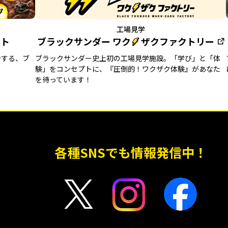
工場見学
イト
ブラックサンダー
ワク
ザクファクトリー
介する、ブ
ブラックサンダー史上初の工場見学施設。「学び」と「体
験」をコンセプトに、『圧倒的！ワクザク体験』があなた
を待っています！
各種SNSでも情報発信中！